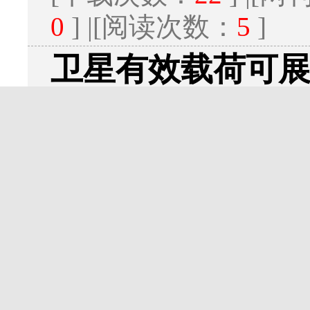
0
] |[阅读次数：
5
]
卫星有效载荷可
构设计
马超;周长昱;
2026年03期 v.35;No.1
阅读]
[
下载
1308K]
[下载次数：
31
] |[
0
] |[阅读次数：
5
]