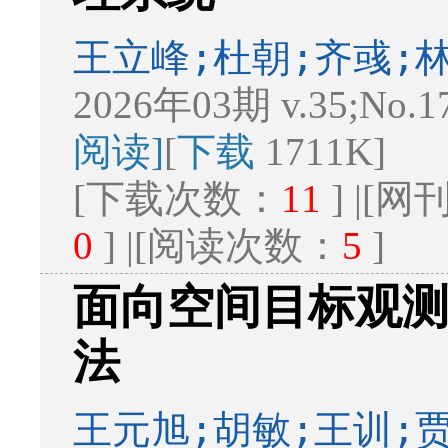
王立峰;杜朝;齐彧;
2026年03期 v.35;No.1
阅读]
[
下载
1711K]
[下载次数：
11
] |[
0
] |[阅读次数：
5
]
面向空间目标观
法
王元旭;胡敏;王训;贾