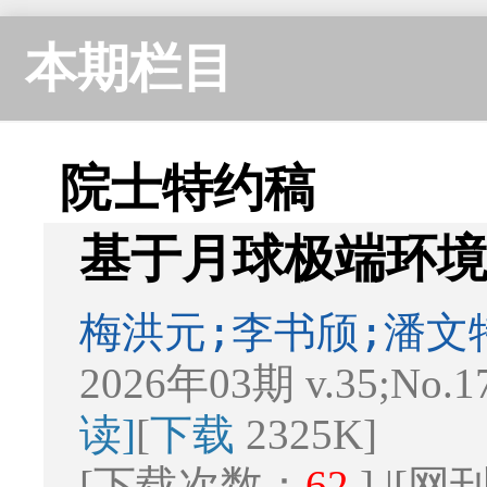
本期栏目
院士特约稿
基于月球极端环
梅洪元;李书颀;潘文
2026年03期 v.35;No.1
读]
[
下载
2325K]
[下载次数：
62
] |[